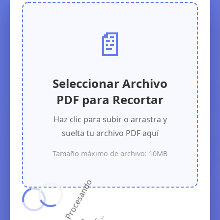
📄
Seleccionar Archivo
PDF para Recortar
Haz clic para subir o arrastra y
suelta tu archivo PDF aquí
Tamaño máximo de archivo: 10MB
t
.
P
r
o
c
e
s
a
n
d
o
u
D
F
.