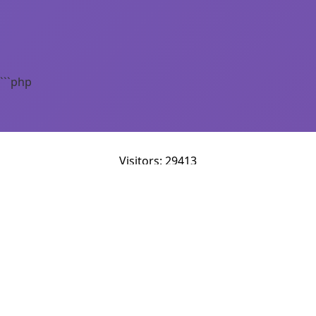
```php
Visitors: 29413
HERRAMIENTAS PDF
PDF a JPG
PDF a PNG
PDF a TXT
Reordenar PDF